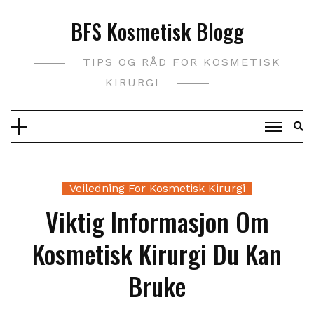
Skip
BFS Kosmetisk Blogg
to
content
TIPS OG RÅD FOR KOSMETISK
KIRURGI
Veiledning For Kosmetisk Kirurgi
Viktig Informasjon Om
Kosmetisk Kirurgi Du Kan
Bruke